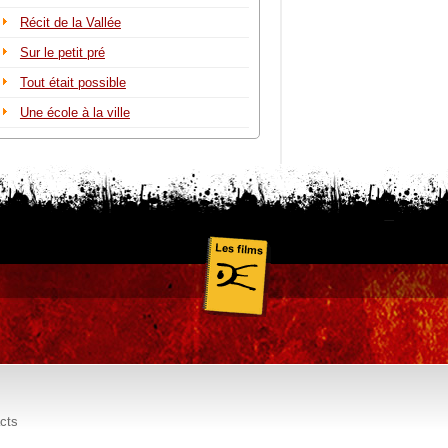
Récit de la Vallée
Sur le petit pré
Tout était possible
Une école à la ville
cts