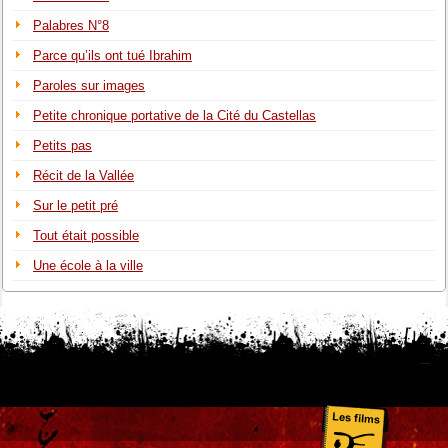
Palabres N°8
Parce qu’ils ont tué Ibrahim
Paroles sur images
Petite chronique portative de la Cité du Castellas
Petits pas
Récit de la Vallée
Sur le petit pré
Tout était possible
Une école à la ville