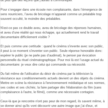
dit plus que des leçons que j’aurais à communiquer.
Pour s’engager dans une écoute non complaisante, dans l’émergence de
sens nourriciers, l’aveu de bricolage m’apparait comme un préalable trop
souvent occulté, le moindre des préalables.
N’est-ce pas ce double aveu, aveu de bricolage des réponses humaines,
et aveu d’une réalité qui nous échappe, qui actuellement rend le travail
documentaire difficilement visible ?
Et puis comme une certitude : quand le cinéma s'invente avec son public,
il peut à ce moment s'inventer son public. Seule réponse honorable donc:
espérer le public (je ne parle pas d’audimat), le penser par évocation
personnelle du rituel cinématographique. Pour moi là est l’usage actuel du
documentaire: je veux dire celui qui commande sa nécessité.
Du fait même de l'utilisation du désir de cinéma par la télévision la
résistance aux conditionnements actuels devient un des objets du cinéma.
Mettre en scène la résistance à l'environnement médiatique et ses normes,
ses codes et ses clichés; la faire partager dès l'élaboration du film (sans
complaisance à l'autre, le filmé), comme une nécessaire contagion.
Ceux-là que je rencontre n'ont pas peur de mon regard, ils savent même, à
se donner ainsi qu'ils vont découvrir une autre image que j’ai d'eux, et