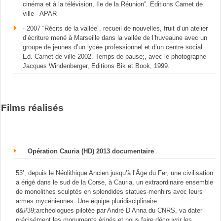
cinéma et à la télévision, Ile de la Réunion”. Editions Carnet de
ville - APAR
- 2007 “Récits de la vallée”, recueil de nouvelles, fruit d’un atelier
d’écriture mené à Marseille dans la vallée de l’huveaune avec un
groupe de jeunes d’un lycée professionnel et d’un centre social.
Ed. Carnet de ville-2002. Temps de pause;, avec le photographe
Jacques Windenberger, Editions Bik et Book, 1999.
Films réalisés
Opération Cauria (HD) 2013 documentaire
53’, depuis le Néolithique Ancien jusqu’à l’Âge du Fer, une civilisation
a érigé dans le sud de la Corse, à Cauria, un extraordinaire ensemble
de monolithes sculptés en splendides statues-menhirs avec leurs
armes mycéniennes. Une équipe pluridisciplinaire
d&#39;archéologues pilotée par André D’Anna du CNRS, va dater
précisément les monuments érigés et nous faire découvrir les