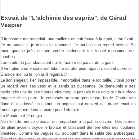
Extrait de "L'alchimie des esprits", de Gérad
Vespier
"Un homme me regardait, une mallette en cuir fauve à la main, il me fixait.
Je ne savais si je devais lui repondre. Je soutins son regard pesant. Sa
main gauche prés de son ventre bedonnant sur lequel reposaient ses
lunettes.
Les bruits de pas claquaient sur le marbre du parvis de la gare.
Il vint plus près encore, sembla me scruter puis repartit d’où il était venu.
Etait-ce moi ou le lion qu’il regardait?
Le lion siégeait, fier, impassible, immortalisé dans le roc taillé. J’osai porter
un regard vers ses yeux et je sentis sa puissance. Je demeurais à ses
pieds telle une de ses futures victimes, je passais mes doigt sur la surface
rugeuse de sa patte. Je caressais sa peau granuleuse, froide. Contre son
flanc était adossé un enfant, un angelot tout couvert de drapé tenait un
message gravé dans la pierre pour l’éternité:
Le Monde est l’Energie.
Non loin de moi se dressait un lampadaire à la patine cuivrée. Des larmes
de pluie avaient oxydé le bronze et laissaient derrière elles des coulures
bleutées. Comme les vagues qui sculptent dans le sable des arabesques.