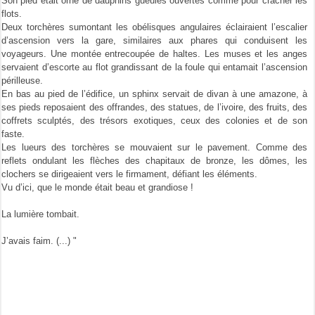
Son pied était orné de dauphins gueules ouvertes comme pour cracher les
flots.
Deux torchères sumontant les obélisques angulaires éclairaient l’escalier
d’ascension vers la gare, similaires aux phares qui conduisent les
voyageurs. Une montée entrecoupée de haltes. Les muses et les anges
servaient d’escorte au flot grandissant de la foule qui entamait l’ascension
périlleuse.
En bas au pied de l’édifice, un sphinx servait de divan à une amazone, à
ses pieds reposaient des offrandes, des statues, de l’ivoire, des fruits, des
coffrets sculptés, des trésors exotiques, ceux des colonies et de son
faste.
Les lueurs des torchères se mouvaient sur le pavement. Comme des
reflets ondulant les flèches des chapitaux de bronze, les dômes, les
clochers se dirigeaient vers le firmament, défiant les éléments.
Vu d’ici, que le monde était beau et grandiose !
La lumière tombait.
J’avais faim. (...) "