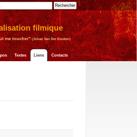
Rechercher
lisation filmique
peut me toucher"
(Johan Van Der Keuken)
xpos
Textes
Liens
Contacts