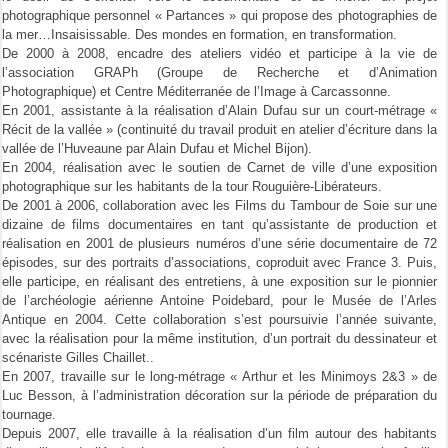
photographique personnel « Partances » qui propose des photographies de
la mer…Insaisissable. Des mondes en formation, en transformation.
De 2000 à 2008, encadre des ateliers vidéo et participe à la vie de
l’association GRAPh (Groupe de Recherche et d’Animation
Photographique) et Centre Méditerranée de l’Image à Carcassonne.
En 2001, assistante à la réalisation d’Alain Dufau sur un court-métrage «
Récit de la vallée » (continuité du travail produit en atelier d’écriture dans la
vallée de l’Huveaune par Alain Dufau et Michel Bijon).
En 2004, réalisation avec le soutien de Carnet de ville d’une exposition
photographique sur les habitants de la tour Rouguière-Libérateurs.
De 2001 à 2006, collaboration avec les Films du Tambour de Soie sur une
dizaine de films documentaires en tant qu’assistante de production et
réalisation en 2001 de plusieurs numéros d’une série documentaire de 72
épisodes, sur des portraits d’associations, coproduit avec France 3. Puis,
elle participe, en réalisant des entretiens, à une exposition sur le pionnier
de l’archéologie aérienne Antoine Poidebard, pour le Musée de l’Arles
Antique en 2004. Cette collaboration s’est poursuivie l’année suivante,
avec la réalisation pour la même institution, d’un portrait du dessinateur et
scénariste Gilles Chaillet..
En 2007, travaille sur le long-métrage « Arthur et les Minimoys 2&3 » de
Luc Besson, à l’administration décoration sur la période de préparation du
tournage.
Depuis 2007, elle travaille à la réalisation d’un film autour des habitants