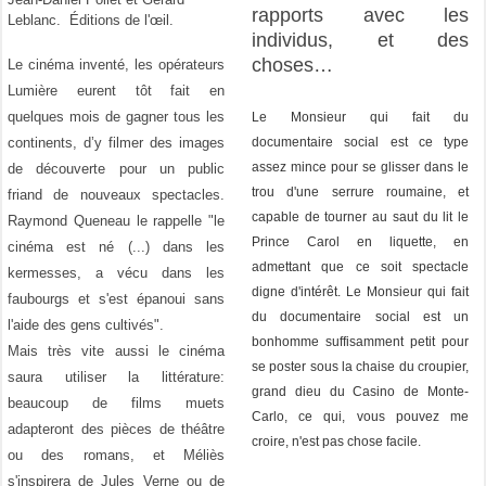
rapports avec les
Leblanc. Éditions de l'œil.
individus, et des
choses…
Le cinéma inventé, les opérateurs
Lumière eurent tôt fait en
quelques mois de gagner tous les
Le Monsieur qui fait du
continents, d’y filmer des images
documentaire social est ce type
assez mince pour se glisser dans le
de découverte pour un public
trou d'une serrure roumaine, et
friand de nouveaux spectacles.
capable de tourner au saut du lit le
Raymond Queneau le rappelle "le
Prince Carol en liquette, en
cinéma est né (...) dans les
admettant que ce soit spectacle
kermesses, a vécu dans les
digne d'intérêt. Le Monsieur qui fait
faubourgs et s'est épanoui sans
du documentaire social est un
l'aide des gens cultivés".
bonhomme suffisamment petit pour
Mais très vite aussi le cinéma
se poster sous la chaise du croupier,
saura utiliser la littérature:
grand dieu du Casino de Monte-
beaucoup de films muets
Carlo, ce qui, vous pouvez me
adapteront des pièces de théâtre
croire, n'est pas chose facile.
ou des romans, et Méliès
s'inspirera de Jules Verne ou de