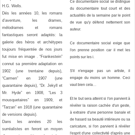
Ce documentaire social se distingue
H.G. Wells.
du documentaire tout court et des
Dés les années 10, les romans
actualités de la semaine par le point
d’aventure, les drames,
de vue qu'y défend nettement son
mélodrames et romans
auteur.
fantastiques seront adaptés: la
galerie des héros et archétypes
Ce documentaire social exige que
toujours fréquentée de nos jours
l'on prenne position car il met les
fut mise en image . “Frankestein”
points sur les i.
connut sa première adaptation en
1902 (une trentaine depuis),
S'il n'engage pas un artiste, il
engage du moins un homme. Ceci
“Carmen” en 1907 (une
vaut bien cela…
quarantaine depuis), “Dr. Jekyll et
Mr. Hyde” en 1908, “Les 3
Et le but sera atteint si l'on parvient à
mousquetaires” en 1909, et
révéler la raison cachée d'un geste,
“Tarzan” en 1918 (une quarantaine
à extraire d'une personne banale et
de versions depuis).
de hasard sa beauté intérieure ou sa
Dans les années 20 les
caricature, si l'on parvient à révéler
surréalistes en feront un moyen
l'esprit d'une collectivité d'après une