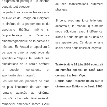
d'expression poétique. Le cinéma
de ses manifestations purement
pouvait tout évoquer.
physique.
Le parlant va refonder les rapports
du livre et de l'image en éloignant
Et cela, avec une force telle que,
le cinéma de la pantomime et du
désormais, le monde qu'autrefois
spectacle théâtral, même si
nous côtoyions avec indifférence,
l'apprentissage de l'exercice
s'offre à nous malgré lui au-delà de
cinématographique de la parole fut
ses apparences. Ce documentaire
hésitant. Et Artaud en appellera à
social devra nous dessiller les yeux.
ce que le cinéma peut avoir de
spécifique:"depuis le parlant les
élucidations de la parole arrêtent
Texte écrit le 14 juin 1930 et extrait
la poésie inconsciente et
du numéro spécial de Ciné Club
spontanée des images".
consacré à Jean Vigo.
Les romanciers prennent de plus
Repris dans Regards neufs sur le
cinéma aux Éditions du Seuil, 1965.
en plus l’habitude de voir leurs
romans adaptés au cinéma.
Jusqu’à la boutade désabusée du
romancier américain James CAIN