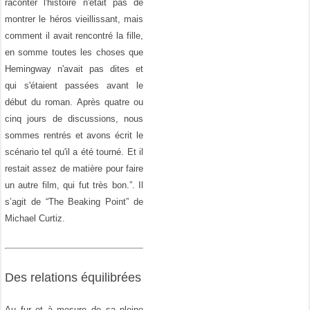
raconter l'histoire n'était pas de
montrer le héros vieillissant, mais
comment il avait rencontré la fille,
en somme toutes les choses que
Hemingway n'avait pas dites et
qui s'étaient passées avant le
début du roman. Après quatre ou
cinq jours de discussions, nous
sommes rentrés et avons écrit le
scénario tel qu'il a été tourné. Et il
restait assez de matière pour faire
un autre film, qui fut très bon.”. Il
s’agit de “The Beaking Point” de
Michael Curtiz.
Des relations équilibrées
Au fur et à mesure de sa pleine